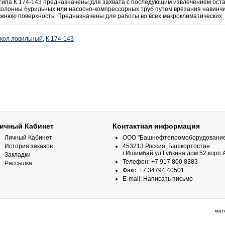
типа К 174-143 предназначены для захвата с последующим извлечением ост
колонны бурильных или насосно-компрессорных труб путем врезания навинч
ужнюю поверхность. Предназначены для работы во всех макроклиматических
кол ловильный
,
К 174-143
ичный Кабинет
Контактная информация
Личный Кабинет
ООО "Башнефтепромоборудование
История заказов
453213 Россия, Башкортостан
г.Ишимбай ул.Губкина дом 52 корп.
Закладки
Телефон: +7 917 800 8383
Рассылка
Факс: +7 34794 40501
E-mail:
Написать письмо
мат