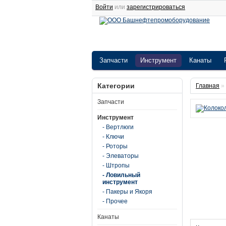
Войти
или
зарегистрироваться
Запчасти
Инструмент
Канаты
Категории
Главная
»
Запчасти
Инструмент
- Вертлюги
- Ключи
- Роторы
- Элеваторы
- Штропы
- Ловильный
инструмент
- Пакеры и Якоря
- Прочее
Канаты