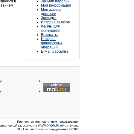
авшейся в
Забыли пароль?
иванием
Моя информация
Мои адреса
доставки
Закладки
История заказов
Файлы для
скачивания
Возвраты
История
финансовых
операций
E-Mail рассылка
"
А
При полном или частичном использовании
www.bnpo.ru
ериалов сайта, ссылка на
обязательна.
ООО Башнефтепромоборудование © 2026