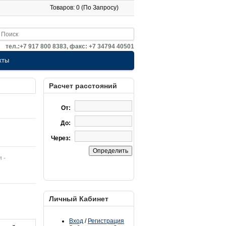
Товаров: 0 (По Запросу)
тел.:+7 917 800 8383, факс: +7 34794 40501
кты
Расчет расстояний
От:
До:
Через:
и -
Личный Кабинет
Вход
/
Регистрация