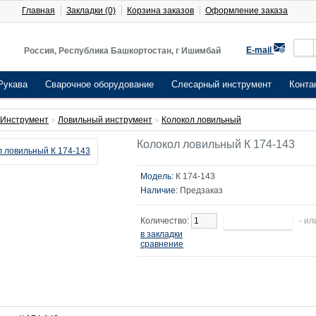
Главная
Закладки (0)
Корзина заказов
Оформление заказа
E-mail
Россия, Республика Башкортостан, г Ишимбай
Рукава
Сварочное оборудование
Слесарный инструмент
Конта
Инструмент
»
Ловильный инструмент
»
Колокол ловильный
Колокол ловильный К 174-143
Модель:
К 174-143
Наличие:
Предзаказ
Количество:
- ил
в закладки
сравнение