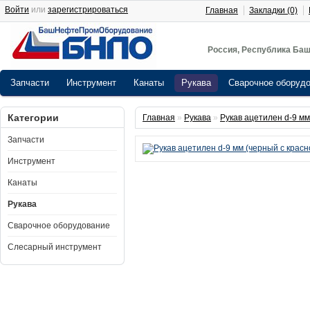
Войти
или
зарегистрироваться
Главная
Закладки (0)
Россия, Республика Баш
Запчасти
Инструмент
Канаты
Рукава
Сварочное оборуд
Категории
Главная
»
Рукава
»
Рукав ацетилен d-9 мм
Запчасти
Инструмент
Канаты
Рукава
Сварочное оборудование
Слесарный инструмент