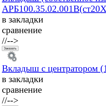
АРБ100.35.02.001В(ст20Х
в закладки
сравнение
//-->
Вкладыш с центратором (
в закладки
сравнение
//-->