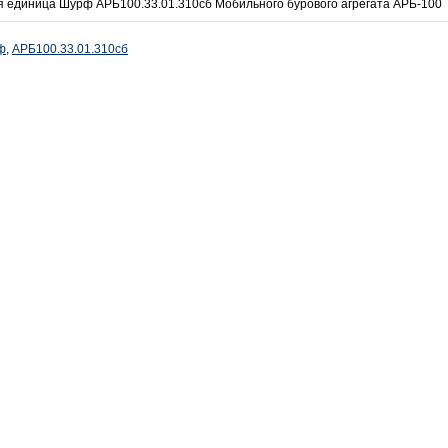
 единица Шурф АРБ100.33.01.310сб Мобильного бурового агрегата АРБ-100
ф
,
АРБ100.33.01.310сб