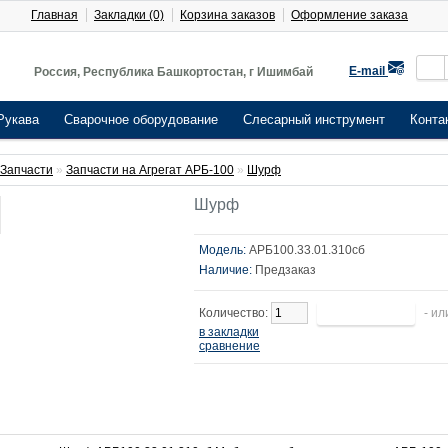
Главная
Закладки (0)
Корзина заказов
Оформление заказа
E-mail
Россия, Республика Башкортостан, г Ишимбай
Рукава
Сварочное оборудование
Слесарный инструмент
Конта
Запчасти
»
Запчасти на Агрегат АРБ-100
»
Шурф
Шурф
Модель:
АРБ100.33.01.310сб
Наличие:
Предзаказ
Количество:
- ил
в закладки
сравнение