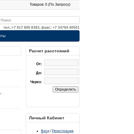
Товаров: 0 (По Запросу)
тел.:+7 917 800 8383, факс: +7 34794 40501
кты
Расчет расстояний
От:
До:
Через:
и -
Личный Кабинет
Вход
/
Регистрация