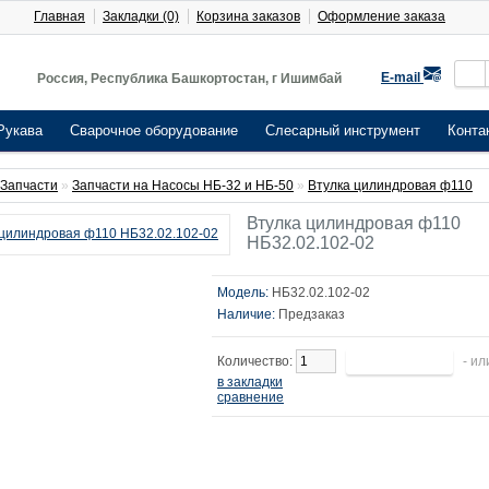
Главная
Закладки (0)
Корзина заказов
Оформление заказа
E-mail
Россия, Республика Башкортостан, г Ишимбай
Рукава
Сварочное оборудование
Слесарный инструмент
Конта
Запчасти
»
Запчасти на Насосы НБ-32 и НБ-50
»
Втулка цилиндровая ф110
Втулка цилиндровая ф110
НБ32.02.102-02
Модель:
НБ32.02.102-02
Наличие:
Предзаказ
Количество:
- ил
в закладки
сравнение