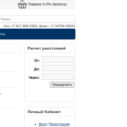
Товаров: 0 (По Запросу)
тел.:+7 917 800 8383, факс: +7 34794 40501
кты
Расчет расстояний
От:
До:
Через:
и -
Личный Кабинет
Вход
/
Регистрация