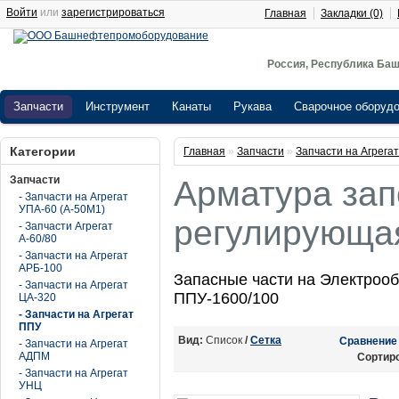
Войти
или
зарегистрироваться
Главная
Закладки (0)
Россия, Республика Баш
Запчасти
Инструмент
Канаты
Рукава
Сварочное оборуд
Категории
Главная
»
Запчасти
»
Запчасти на Агрега
Запчасти
Арматура за
- Запчасти на Агрегат
УПА-60 (А-50М1)
регулирующа
- Запчасти Агрегат
А-60/80
- Запчасти на Агрегат
АРБ-100
Запасные части на Электроо
- Запчасти на Агрегат
ППУ-1600/100
ЦА-320
- Запчасти на Агрегат
ППУ
Вид:
Список
/
Сетка
Сравнение 
- Запчасти на Агрегат
АДПМ
Сортир
- Запчасти на Агрегат
УНЦ