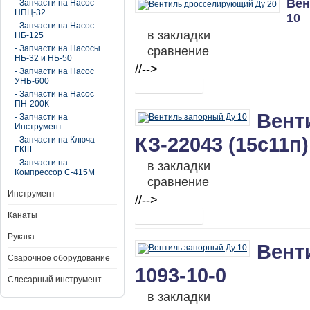
Вен
- Запчасти на Насос
НПЦ-32
10
- Запчасти на Насос
в закладки
НБ-125
- Запчасти на Насосы
сравнение
НБ-32 и НБ-50
//-->
- Запчасти на Насос
УНБ-600
- Запчасти на Насос
ПН-200К
Вент
- Запчасти на
Инструмент
КЗ-22043 (15с11п)
- Запчасти на Ключа
ГКШ
- Запчасти на
в закладки
Компрессор С-415М
сравнение
Инструмент
//-->
Канаты
Рукава
Вент
Сварочное оборудование
1093-10-0
Слесарный инструмент
в закладки