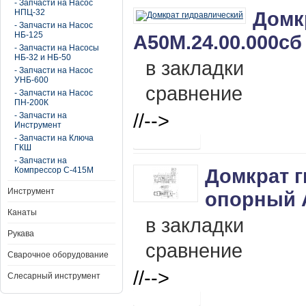
- Запчасти на Насос
НПЦ-32
Домк
- Запчасти на Насос
НБ-125
А50М.24.00.000сб
- Запчасти на Насосы
НБ-32 и НБ-50
в закладки
- Запчасти на Насос
УНБ-600
сравнение
- Запчасти на Насос
ПН-200К
//-->
- Запчасти на
Инструмент
- Запчасти на Ключа
ГКШ
- Запчасти на
Домкрат 
Компрессор С-415М
Инструмент
опорный А
Канаты
в закладки
Рукава
сравнение
Сварочное оборудование
//-->
Слесарный инструмент