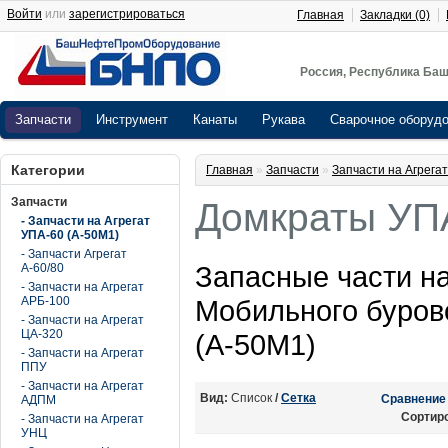
Войти
или
зарегистрироваться
Главная
Закладки (0)
Россия, Республика Баш
Запчасти
Инструмент
Канаты
Рукава
Сварочное оборуд
Категории
Главная
»
Запчасти
»
Запчасти на Агрега
Запчасти
Домкраты УП
- Запчасти на Агрегат
УПА-60 (А-50М1)
- Запчасти Агрегат
Запасные части н
А-60/80
- Запчасти на Агрегат
АРБ-100
Мобильного буров
- Запчасти на Агрегат
ЦА-320
(А-50М1)
- Запчасти на Агрегат
ППУ
- Запчасти на Агрегат
Вид:
Список
/
Сетка
Сравнение 
АДПМ
Сортир
- Запчасти на Агрегат
УНЦ