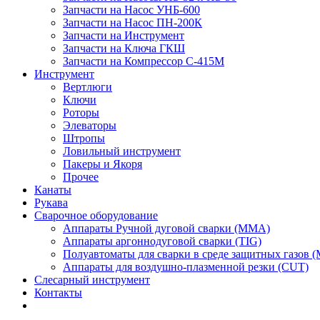
Запчасти на Насос УНБ-600
Запчасти на Насос ПН-200К
Запчасти на Инструмент
Запчасти на Ключа ГКШ
Запчасти на Компрессор С-415М
Инструмент
Вертлюги
Ключи
Роторы
Элеваторы
Штропы
Ловильный инструмент
Пакеры и Якоря
Прочее
Канаты
Рукава
Сварочное оборудование
Аппараты Ручной дуговой сварки (MMA)
Аппараты аргоннодуговой сварки (TIG)
Полуавтоматы для сварки в среде защитных газов
Аппараты для воздушно-плазменной резки (CUT)
Слесарный инструмент
Контакты