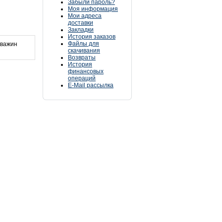
Забыли пароль?
Моя информация
Мои адреса
доставки
Закладки
История заказов
Файлы для
кважин
скачивания
Возвраты
История
финансовых
операций
E-Mail рассылка