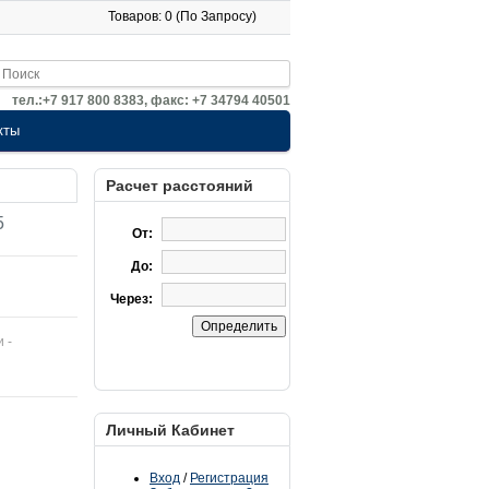
Товаров: 0 (По Запросу)
тел.:+7 917 800 8383, факс: +7 34794 40501
кты
Расчет расстояний
5
От:
До:
Через:
и -
Личный Кабинет
Вход
/
Регистрация