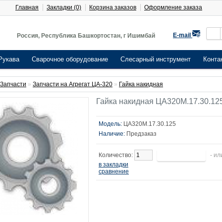
Главная
Закладки (0)
Корзина заказов
Оформление заказа
E-mail
Россия, Республика Башкортостан, г Ишимбай
Рукава
Сварочное оборудование
Слесарный инструмент
Конта
Запчасти
»
Запчасти на Агрегат ЦА-320
»
Гайка накидная
Гайка накидная ЦА320М.17.30.12
Модель:
ЦА320М.17.30.125
Наличие:
Предзаказ
Количество:
- ил
в закладки
сравнение