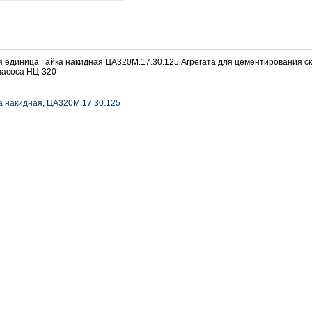
 единица Гайка накидная ЦА320М.17.30.125 Агрегата для цементирования с
насоса НЦ-320
а накидная
,
ЦА320М.17.30.125